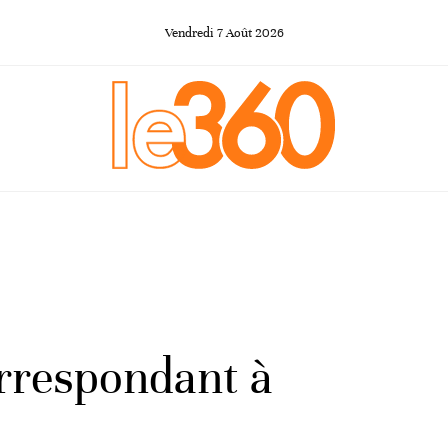
Vendredi
7
Août
2026
orrespondant à