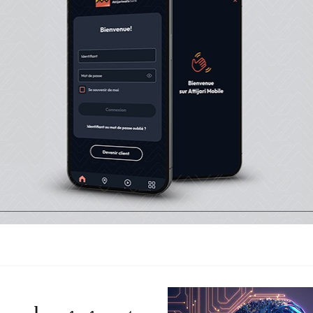
harmonisation
unit DGSN,
t général
nismes du Code de
tre le parquet général, la