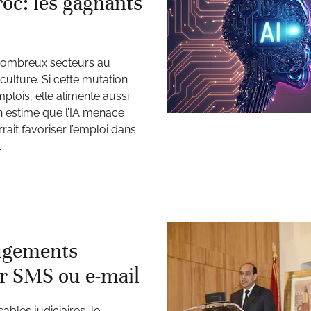
roc: les gagnants
de nombreux secteurs au
iculture. Si cette mutation
lois, elle alimente aussi
ien estime que l’IA menace
rait favoriser l’emploi dans
.
jugements
ar SMS ou e-mail
bles judiciaires, le