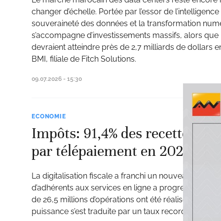
changer d’échelle. Portée par l’essor de l’intelligence 
souveraineté des données et la transformation num
s’accompagne d’investissements massifs, alors que
devraient atteindre près de 2,7 milliards de dollars 
BMI, filiale de Fitch Solutions.
09.07.2026 - 15:30
ECONOMIE
Impôts: 91,4% des recettes fis
par télépaiement en 2025
La digitalisation fiscale a franchi un nouveau cap 
d’adhérents aux services en ligne a progressé de 15
de 26,5 millions d’opérations ont été réalisées à dis
puissance s’est traduite par un taux record de 91,4%