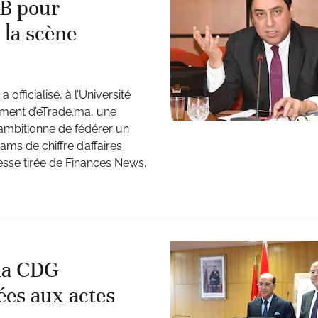
2B pour
 la scène
fficialisé, à l’Université
ment d’eTrade.ma, une
ambitionne de fédérer un
ams de chiffre d’affaires
resse tirée de Finances News.
 la CDG
iées aux actes