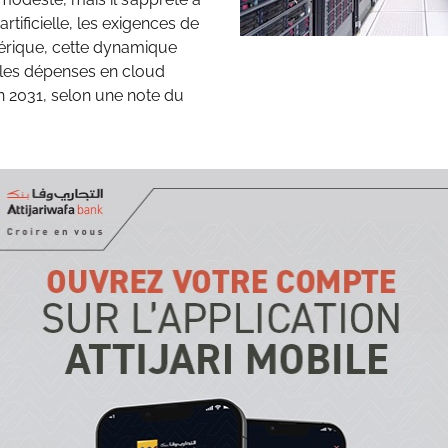
artificielle, les exigences de
érique, cette dynamique
 les dépenses en cloud
en 2031, selon une note du
cales encaissées
au Maroc en 2025. Le nombre
% en un an, tandis que plus
tance. Cette montée en
 des impôts télépayés.