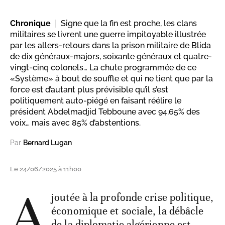
Chronique
Signe que la fin est proche, les clans
militaires se livrent une guerre impitoyable illustrée
par les allers-retours dans la prison militaire de Blida
de dix généraux-majors, soixante généraux et quatre-
vingt-cinq colonels… La chute programmée de ce
«Système» à bout de souffle et qui ne tient que par la
force est d’autant plus prévisible qu’il s’est
politiquement auto-piégé en faisant réélire le
président Abdelmadjid Tebboune avec 94,65% des
voix… mais avec 85% d’abstentions.
Par
Bernard Lugan
Le 24/06/2025 à 11h00
A
joutée à la profonde crise politique,
économique et sociale, la débâcle
de la diplomatie algérienne est