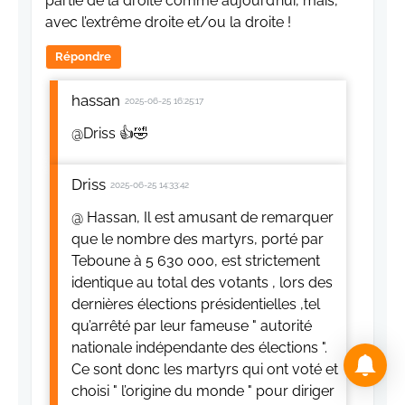
partie de la droite comme aujourd’hui, mais,
avec l’extrême droite et/ou la droite !
Répondre
hassan
2025-06-25 16:25:17
@Driss 👍🤣
Driss
2025-06-25 14:33:42
@ Hassan, Il est amusant de remarquer
que le nombre des martyrs, porté par
Teboune à 5 630 000, est strictement
identique au total des votants , lors des
dernières élections présidentielles ,tel
qu’arrêté par leur fameuse " autorité
nationale indépendante des élections ".
Ce sont donc les martyrs qui ont voté et
choisi " l’origine du monde " pour diriger