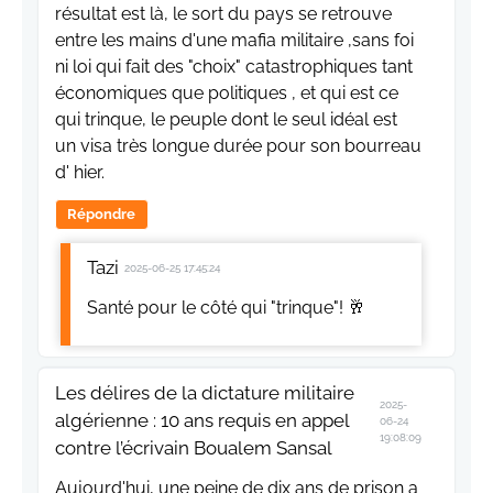
résultat est là, le sort du pays se retrouve
entre les mains d'une mafia militaire ,sans foi
ni loi qui fait des "choix" catastrophiques tant
économiques que politiques , et qui est ce
qui trinque, le peuple dont le seul idéal est
un visa très longue durée pour son bourreau
d' hier.
Répondre
Tazi
2025-06-25 17:45:24
Santé pour le côté qui "trinque"! 🥂
Les délires de la dictature militaire
2025-
algérienne : 10 ans requis en appel
06-24
19:08:09
contre l’écrivain Boualem Sansal
Aujourd'hui, une peine de dix ans de prison a