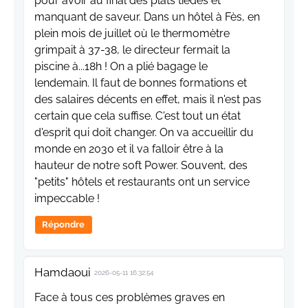
pour avoir au final des plats tièdes et
manquant de saveur. Dans un hôtel à Fès, en
plein mois de juillet où le thermomètre
grimpait à 37-38, le directeur fermait la
piscine à...18h ! On a plié bagage le
lendemain. Il faut de bonnes formations et
des salaires décents en effet, mais il n'est pas
certain que cela suffise. C'est tout un état
d'esprit qui doit changer. On va accueillir du
monde en 2030 et il va falloir être à la
hauteur de notre soft Power. Souvent, des
"petits" hôtels et restaurants ont un service
impeccable !
Répondre
Hamdaoui
2026-05-11 16:32:54
Face à tous ces problèmes graves en