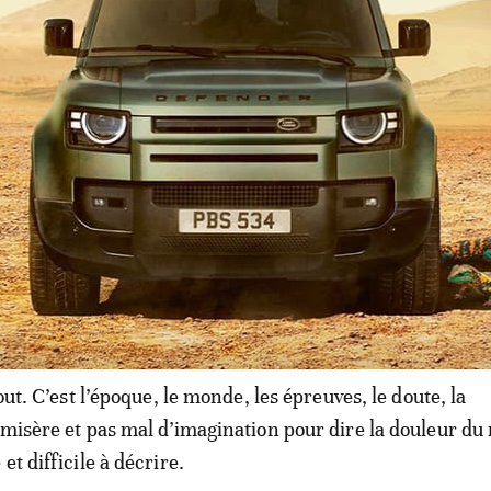
 l’écoute. Dans notre cher Maghreb, il est à l’écoute du
es problèmes, à ses difficultés, à ses espoirs et à ses luttes
oute de lui-même, de ses angoisses, de ses peurs et aussi 
 Samuel Beckett en une formule célèbre, en réponse à
oi écrivez-vous?
»: «
Bon qu’à ça
».
tout. C’est l’époque, le monde, les épreuves, le doute, la
 misère et pas mal d’imagination pour dire la douleur d
et difficile à décrire.