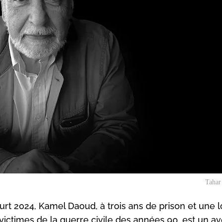
Tahar
rt 2024, Kamel Daoud, à trois ans de prison et une 
victimes de la guerre civile des années 90, est un a