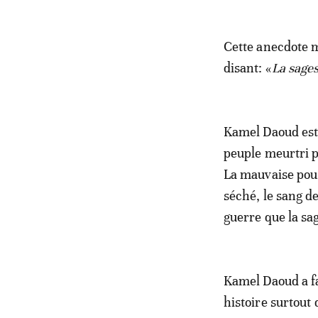
Cette anecdote m
disant: «
La sages
Kamel Daoud est 
peuple meurtri pa
La mauvaise pouss
séché, le sang d
guerre que la sag
Kamel Daoud a fa
histoire surtout 