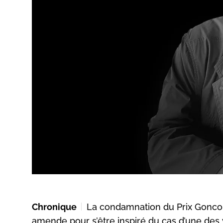
Chronique
La condamnation du Prix Goncou
amende pour s’être inspiré du cas d’une des 