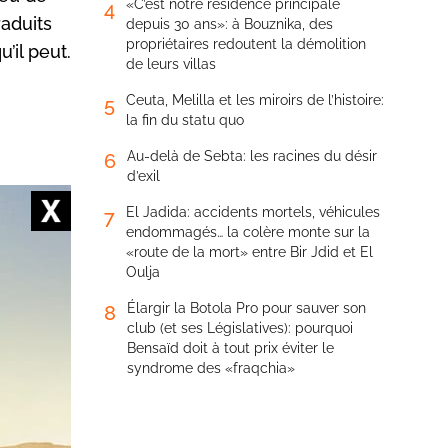
«C’est notre résidence principale
4
raduits
depuis 30 ans»: à Bouznika, des
propriétaires redoutent la démolition
’il peut.
de leurs villas
Ceuta, Melilla et les miroirs de l’histoire:
5
la fin du statu quo
Au-delà de Sebta: les racines du désir
6
d’exil
tites
El Jadida: accidents mortels, véhicules
7
endommagés… la colère monte sur la
érienne
«route de la mort» entre Bir Jdid et El
lgériens
Oulja
Élargir la Botola Pro pour sauver son
8
club (et ses Législatives): pourquoi
Bensaïd doit à tout prix éviter le
syndrome des «fraqchia»
 ses