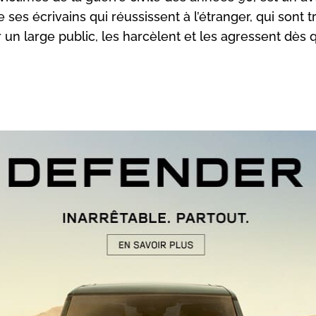
e ses écrivains qui réussissent à l’étranger, qui sont t
un large public, les harcèlent et les agressent dès qu
mme toutes les juntes dictatoriales accrochées à leurs pe
esquineries, à leurs privilèges et à leur arrogance, l’alg
ait la culture en général et la littérature écrite par des A
n particulier.
r à certains dirigeants ce qu’est un écrivain, quels sont
convictions, son rôle et sa responsabilité.