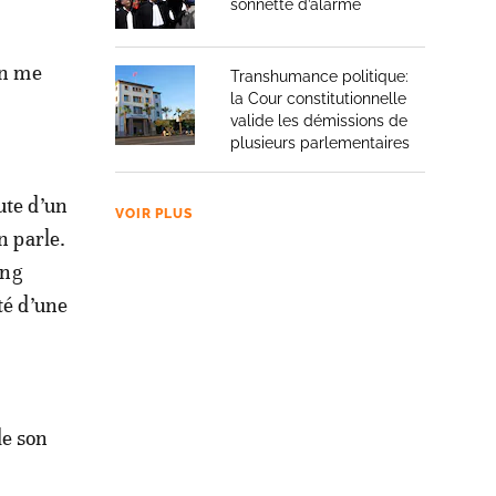
sonnette d’alarme
en me
Transhumance politique:
la Cour constitutionnelle
valide les démissions de
plusieurs parlementaires
ute d’un
VOIR PLUS
n parle.
ang
té d’une
de son