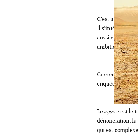
C’est un homme à
Il s’intéresse à s
aussi être à l’éc
ambition.
Comme le résume
enquête «
Pourqu
Le «
ça
» c’est le 
dénonciation, la
qui est complexe 