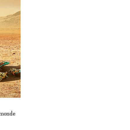
 peuple.
. Il peut
de son
 une
u monde