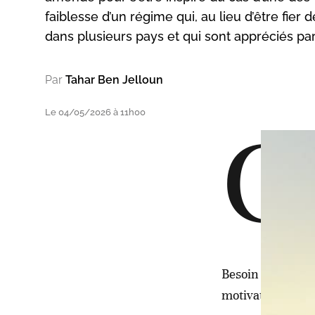
faiblesse d’un régime qui, au lieu d’être fier d
dans plusieurs pays et qui sont appréciés par 
Par
Tahar Ben Jelloun
Le 04/05/2026 à 11h00
C
o
m
h
e
Besoin d’explique
motivations, ses 