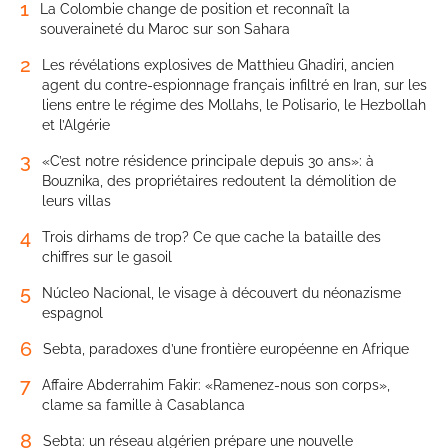
1
La Colombie change de position et reconnaît la
souveraineté du Maroc sur son Sahara
2
Les révélations explosives de Matthieu Ghadiri, ancien
agent du contre-espionnage français infiltré en Iran, sur les
liens entre le régime des Mollahs, le Polisario, le Hezbollah
et l’Algérie
3
«C’est notre résidence principale depuis 30 ans»: à
Bouznika, des propriétaires redoutent la démolition de
leurs villas
4
Trois dirhams de trop? Ce que cache la bataille des
chiffres sur le gasoil
5
Núcleo Nacional, le visage à découvert du néonazisme
espagnol
6
Sebta, paradoxes d’une frontière européenne en Afrique
7
Affaire Abderrahim Fakir: «Ramenez-nous son corps»,
clame sa famille à Casablanca
8
Sebta: un réseau algérien prépare une nouvelle