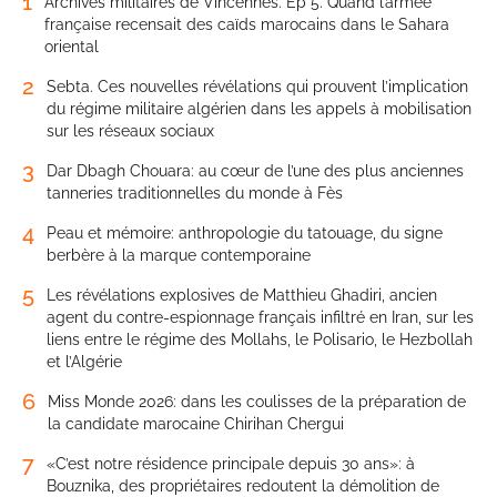
1
Archives militaires de Vincennes. Ep 5. Quand l’armée
française recensait des caïds marocains dans le Sahara
oriental
2
Sebta. Ces nouvelles révélations qui prouvent l’implication
du régime militaire algérien dans les appels à mobilisation
sur les réseaux sociaux
3
Dar Dbagh Chouara: au cœur de l’une des plus anciennes
tanneries traditionnelles du monde à Fès
4
Peau et mémoire: anthropologie du tatouage, du signe
berbère à la marque contemporaine
5
Les révélations explosives de Matthieu Ghadiri, ancien
agent du contre-espionnage français infiltré en Iran, sur les
liens entre le régime des Mollahs, le Polisario, le Hezbollah
et l’Algérie
6
Miss Monde 2026: dans les coulisses de la préparation de
la candidate marocaine Chirihan Chergui
7
«C’est notre résidence principale depuis 30 ans»: à
Bouznika, des propriétaires redoutent la démolition de