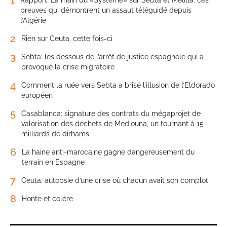
1
Rapport. La main du «Système» sur Sebta et Melilla: ces
preuves qui démontrent un assaut téléguidé depuis
l’Algérie
2
Rien sur Ceuta, cette fois-ci
3
Sebta: les dessous de l’arrêt de justice espagnole qui a
provoqué la crise migratoire
4
Comment la ruée vers Sebta a brisé l’illusion de l’Eldorado
européen
5
Casablanca: signature des contrats du mégaprojet de
valorisation des déchets de Médiouna, un tournant à 15
milliards de dirhams
6
La haine anti-marocaine gagne dangereusement du
terrain en Espagne
7
Ceuta: autopsie d’une crise où chacun avait son complot
8
Honte et colère