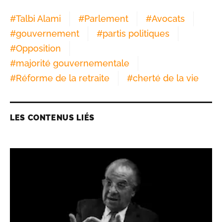
#
Talbi Alami
#
Parlement
#
Avocats
#
gouvernement
#
partis politiques
#
Opposition
#
majorité gouvernementale
#
Réforme de la retraite
#
cherté de la vie
LES CONTENUS LIÉS