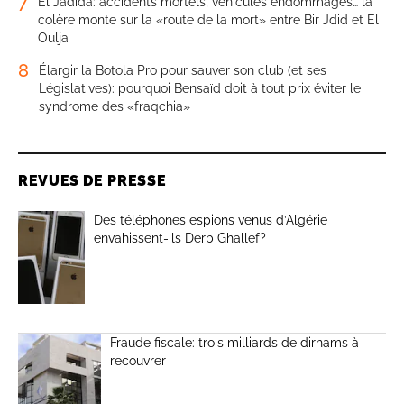
7
El Jadida: accidents mortels, véhicules endommagés… la
colère monte sur la «route de la mort» entre Bir Jdid et El
Oulja
8
Élargir la Botola Pro pour sauver son club (et ses
Législatives): pourquoi Bensaïd doit à tout prix éviter le
syndrome des «fraqchia»
REVUES DE PRESSE
Des téléphones espions venus d’Algérie
envahissent-ils Derb Ghallef?
Fraude fiscale: trois milliards de dirhams à
recouvrer