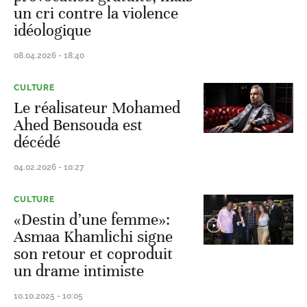
un cri contre la violence
idéologique
08.04.2026 - 18:40
CULTURE
Le réalisateur Mohamed
Ahed Bensouda est
décédé
04.02.2026 - 10:27
CULTURE
«Destin d’une femme»:
Asmaa Khamlichi signe
son retour et coproduit
un drame intimiste
10.10.2025 - 10:05