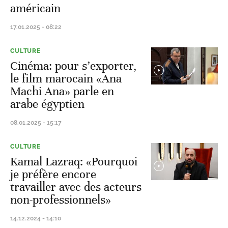
américain
17.01.2025 - 08:22
CULTURE
Cinéma: pour s’exporter,
le film marocain «Ana
Machi Ana» parle en
arabe égyptien
08.01.2025 - 15:17
CULTURE
Kamal Lazraq: «Pourquoi
je préfère encore
travailler avec des acteurs
non-professionnels»
14.12.2024 - 14:10