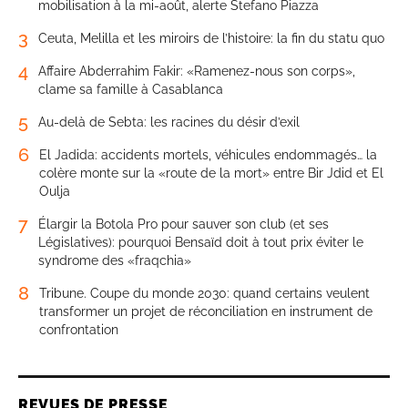
mobilisation à la mi-août, alerte Stefano Piazza
3
Ceuta, Melilla et les miroirs de l’histoire: la fin du statu quo
4
Affaire Abderrahim Fakir: «Ramenez-nous son corps»,
clame sa famille à Casablanca
5
Au-delà de Sebta: les racines du désir d’exil
6
El Jadida: accidents mortels, véhicules endommagés… la
colère monte sur la «route de la mort» entre Bir Jdid et El
Oulja
7
Élargir la Botola Pro pour sauver son club (et ses
Législatives): pourquoi Bensaïd doit à tout prix éviter le
syndrome des «fraqchia»
8
Tribune. Coupe du monde 2030: quand certains veulent
transformer un projet de réconciliation en instrument de
confrontation
REVUES DE PRESSE