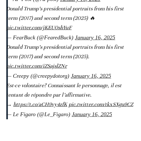
Donald Trump’s presidential portraits from his first
term (2017) and second term (2025) 🔥
pic.twitter.com/jKEU0shYuF
— FearBuck (@FearedBuck)
January 16, 2025
Donald Trump’s presidential portraits from his first
term (2017) and second term (2025).
pic.twitter.com/iZSajslZNr
— Creepy (@creepydotorg)
January 16, 2025
Est-ce volontaire? Connaissant le personnage, il est
tentant de répondre par l’affirmative.
→
https://t.co/aCH9vy4zfK
pic.twitter.com/tkxSXgu9CZ
— Le Figaro (@Le_Figaro)
January 16, 2025