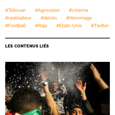
#
Tétouan
#
Agression
#
cinéma
#
réalisateur
#
décès
#
Hommage
#
Football
#
Raja
#
Etats-Unis
#
Twitter
LES CONTENUS LIÉS