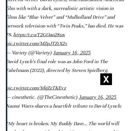
film with with a dark, surrealistic artistic vision in
films like “Blue Velvet” and “Mulholland Drive” and
network television with “Twin Peaks,” has died. He was
78.
https://t.co/T2GOao28ux
pic.twitter.com/MZpJTZtX2v
— Variety (@Variety)
January 16, 2025
David Lynch’s final role was as John Ford in The
Fabelmans (2022), directed by Steven Spielberg.
pic.twitter.com/YdgZzTKEvz
— cinesthetic. (@TheCinesthetic)
January 16, 2025
Naomi Watts shares a heartfelt tribute to David Lynch:
“My heart is broken. My Buddy Dave... The world will