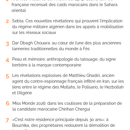
française recensait des caïds marocains dans le Sahara
oriental
2
Sebta. Ces nouvelles révélations qui prouvent l’implication
du régime militaire algérien dans les appels à mobilisation
sur les réseaux sociaux
3
Dar Dbagh Chouara: au cœur de l’une des plus anciennes
tanneries traditionnelles du monde à Fès
4
Peau et mémoire: anthropologie du tatouage, du signe
berbère à la marque contemporaine
5
Les révélations explosives de Matthieu Ghadiri, ancien
agent du contre-espionnage français infiltré en Iran, sur les
liens entre le régime des Mollahs, le Polisario, le Hezbollah
et l’Algérie
6
Miss Monde 2026: dans les coulisses de la préparation de
la candidate marocaine Chirihan Chergui
7
«C’est notre résidence principale depuis 30 ans»: à
Bouznika, des propriétaires redoutent la démolition de