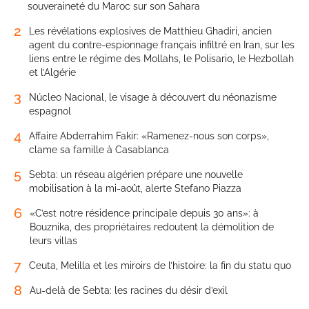
souveraineté du Maroc sur son Sahara
2
Les révélations explosives de Matthieu Ghadiri, ancien
agent du contre-espionnage français infiltré en Iran, sur les
liens entre le régime des Mollahs, le Polisario, le Hezbollah
et l’Algérie
3
Núcleo Nacional, le visage à découvert du néonazisme
espagnol
4
Affaire Abderrahim Fakir: «Ramenez-nous son corps»,
clame sa famille à Casablanca
5
Sebta: un réseau algérien prépare une nouvelle
mobilisation à la mi-août, alerte Stefano Piazza
6
«C’est notre résidence principale depuis 30 ans»: à
Bouznika, des propriétaires redoutent la démolition de
leurs villas
7
Ceuta, Melilla et les miroirs de l’histoire: la fin du statu quo
8
Au-delà de Sebta: les racines du désir d’exil