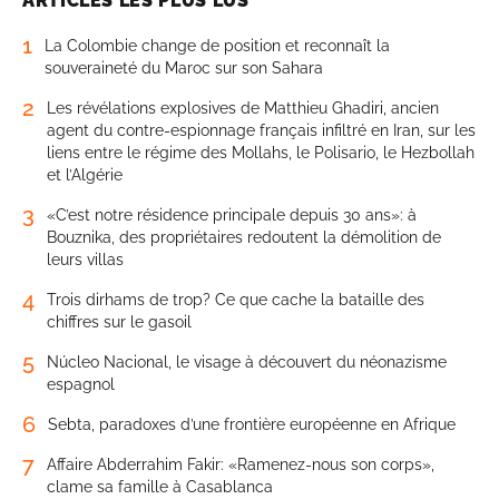
ARTICLES LES PLUS LUS
1
La Colombie change de position et reconnaît la
souveraineté du Maroc sur son Sahara
2
Les révélations explosives de Matthieu Ghadiri, ancien
agent du contre-espionnage français infiltré en Iran, sur les
liens entre le régime des Mollahs, le Polisario, le Hezbollah
et l’Algérie
3
«C’est notre résidence principale depuis 30 ans»: à
Bouznika, des propriétaires redoutent la démolition de
leurs villas
4
Trois dirhams de trop? Ce que cache la bataille des
chiffres sur le gasoil
5
Núcleo Nacional, le visage à découvert du néonazisme
espagnol
6
Sebta, paradoxes d’une frontière européenne en Afrique
7
Affaire Abderrahim Fakir: «Ramenez-nous son corps»,
clame sa famille à Casablanca