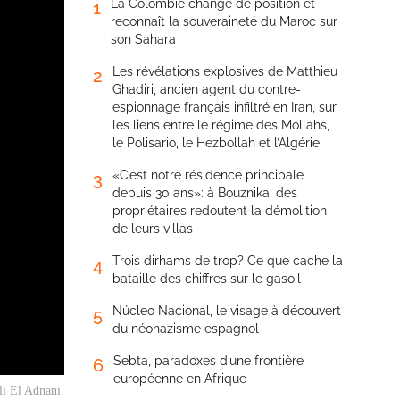
La Colombie change de position et
1
reconnaît la souveraineté du Maroc sur
son Sahara
Les révélations explosives de Matthieu
2
Ghadiri, ancien agent du contre-
espionnage français infiltré en Iran, sur
les liens entre le régime des Mollahs,
le Polisario, le Hezbollah et l’Algérie
«C’est notre résidence principale
3
depuis 30 ans»: à Bouznika, des
propriétaires redoutent la démolition
de leurs villas
Trois dirhams de trop? Ce que cache la
4
bataille des chiffres sur le gasoil
Núcleo Nacional, le visage à découvert
5
du néonazisme espagnol
Sebta, paradoxes d’une frontière
6
européenne en Afrique
ali El Adnani.