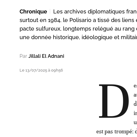
Chronique
Les archives diplomatiques fran
surtout en 1984, le Polisario a tissé des liens
pacte sulfureux, longtemps relégué au rang
une donnée historique, idéologique et milita
Par
Jillali El Adnani
Le 13/07/2025 à 09h56
D
e
a
d
i
u
est pas trompé: 