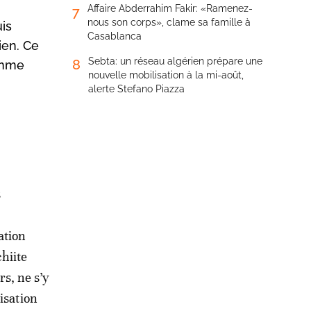
Affaire Abderrahim Fakir: «Ramenez-
7
nous son corps», clame sa famille à
is
Casablanca
ien. Ce
Sebta: un réseau algérien prépare une
8
omme
nouvelle mobilisation à la mi-août,
alerte Stefano Piazza
s
ation
chiite
s, ne s’y
isation