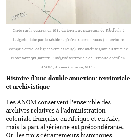
Carte sur la cession en 1944 du territoire marocain de Tabelbala à
l’Algérie, faite par le Résident général Gabriel Puaux (le territoire
compris entre les lignes verte et rouge), une atteinte grave au traité de
Protectorat qui garantit l’intégrité territoriale de l’Empire chérifien.
ANOM, Aix-en-Provence, 8H45.
Histoire d’une double annexion: territoriale
et archivistique
Les ANOM conservent l’ensemble des
archives relatives à l’administration
coloniale française en Afrique et en Asie,
mais la part algérienne est prépondérante.
Or, les trois départements historiques