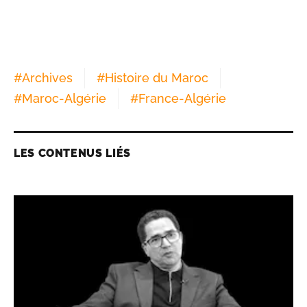
#
Archives
#
Histoire du Maroc
#
Maroc-Algérie
#
France-Algérie
LES CONTENUS LIÉS