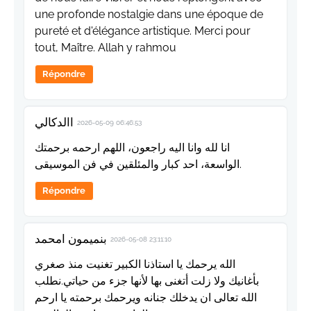
une profonde nostalgie dans une époque de
pureté et d'élégance artistique. Merci pour
tout, Maître. Allah y rahmou
Répondre
االدكالي
2026-05-09 06:46:53
انا لله وانا اليه راجعون، اللهم ارحمه برحمتك
الواسعة، احد كبار والمئلقين في فن الموسيقى.
Répondre
بنميمون امحمد
2026-05-08 23:11:10
الله يرحمك يا استاذنا الكبير تغنيت منذ صغري
بأغانيك ولا زلت أتغنى بها لأنها جزء من حياتي.نطلب
الله تعالى ان يدخلك جنانه ويرحمك برحمته يا ارحم