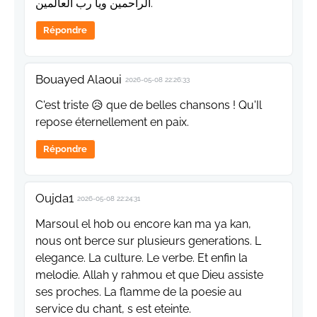
الراحمين ويا رب العالمين.
Répondre
Bouayed Alaoui
2026-05-08 22:26:33
C'est triste 😥 que de belles chansons ! Qu'Il
repose éternellement en paix.
Répondre
Oujda1
2026-05-08 22:24:31
Marsoul el hob ou encore kan ma ya kan,
nous ont berce sur plusieurs generations. L
elegance. La culture. Le verbe. Et enfin la
melodie. Allah y rahmou et que Dieu assiste
ses proches. La flamme de la poesie au
service du chant, s est eteinte.