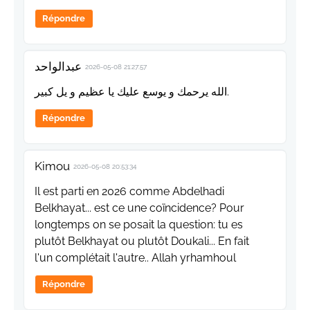
Répondre
عبدالواحد
2026-05-08 21:27:57
الله يرحمك و يوسع عليك يا عظيم و يل كبير.
Répondre
Kimou
2026-05-08 20:53:34
Il est parti en 2026 comme Abdelhadi
Belkhayat... est ce une coïncidence? Pour
longtemps on se posait la question: tu es
plutôt Belkhayat ou plutôt Doukali... En fait
l'un complétait l'autre.. Allah yrhamhoul
Répondre