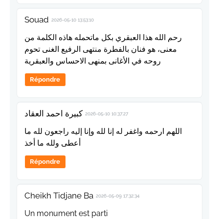
Souad
2026-05-10 13:53:10
رحم الله هذا العبقري بكل ماتحمله هاذه الكلمة من
معنى، هو فنان بالفطرة منتهى الرفيع الغنى تحوم
روحه في الأغانى بمنهى الاحساس والعبقرية
Répondre
كبيرة احمد العقاد
2026-05-10 10:37:27
اللهم ارحمه واغفر له إنا لله وإنا إليه راجعون لله ما
أعطى ولله ما أخذ
Répondre
Cheikh Tidjane Ba
2026-05-09 17:32:34
Un monument est parti