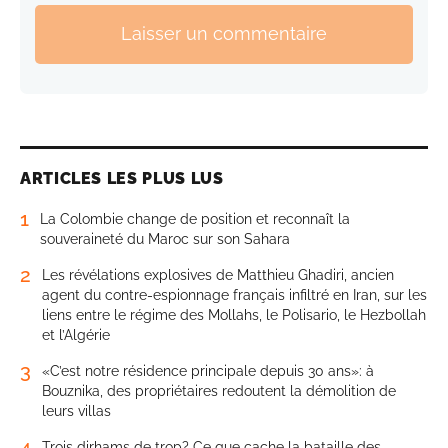
Laisser un commentaire
ARTICLES LES PLUS LUS
1
La Colombie change de position et reconnaît la
souveraineté du Maroc sur son Sahara
2
Les révélations explosives de Matthieu Ghadiri, ancien
agent du contre-espionnage français infiltré en Iran, sur les
liens entre le régime des Mollahs, le Polisario, le Hezbollah
et l’Algérie
3
«C’est notre résidence principale depuis 30 ans»: à
Bouznika, des propriétaires redoutent la démolition de
leurs villas
4
Trois dirhams de trop? Ce que cache la bataille des