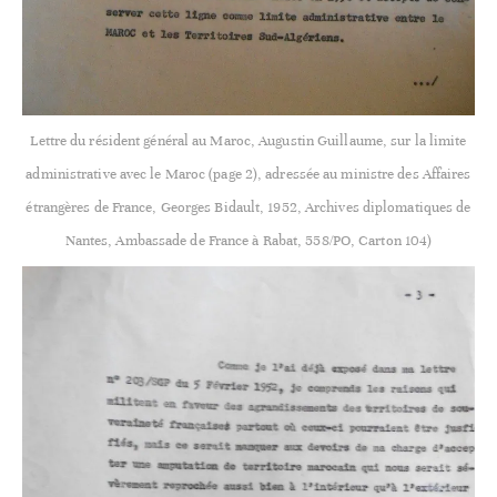
Lettre du résident général au Maroc, Augustin Guillaume, sur la limite
administrative avec le Maroc (page 2), adressée au ministre des Affaires
étrangères de France, Georges Bidault, 1952, Archives diplomatiques de
Nantes, Ambassade de France à Rabat, 558/PO, Carton 104)