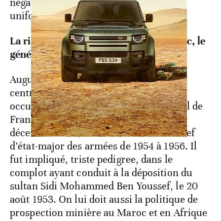
négation qui persiste sous d’autres
uniformes.
La riposte du résident général au Maroc, le
général Guillaume
Augustin Guillaume (1895-1983), figure
centrale de l’appareil colonial français,
occupa les fonctions de résident général de
France au Maroc de juillet 1951 au 31
décembre 1954, avant d’être nommé chef
d’état-major des armées de 1954 à 1956. Il
fut impliqué, triste pedigree, dans le
complot ayant conduit à la déposition du
sultan Sidi Mohammed Ben Youssef, le 20
août 1953. On lui doit aussi la politique de
prospection minière au Maroc et en Afrique