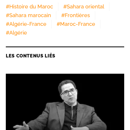
#
Histoire du Maroc
#
Sahara oriental
#
Sahara marocain
#
Frontières
#
Algérie-France
#
Maroc-France
#
Algérie
LES CONTENUS LIÉS