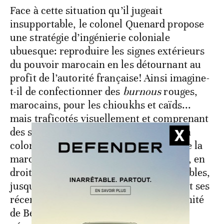
Face à cette situation qu’il jugeait
insupportable, le colonel Quenard propose
une stratégie d’ingénierie coloniale
ubuesque: reproduire les signes extérieurs
du pouvoir marocain en les détournant au
profit de l’autorité française! Ainsi imagine-
t-il de confectionner des
burnous
rouges,
marocains, pour les chioukhs et caïds...
mais traficotés visuellement et comprenant
des signes de la nouvelle administration
coloniale. Cette volonté d’effacement de la
marocanité de la région s’est transmise, en
droite ligne, à des successeurs improbables,
jusqu’au général Chengriha lui-même et ses
récents discours martiaux sur l’algérianité
de Bechar, héritier d’un discours de