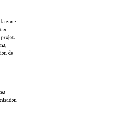
 la zone
t en
 projet.
ins,
gion de
xes
imisation