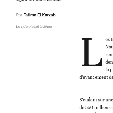
Par
Fatima El Karzabi
Le 17/05/2026 à 16h00
L
es 
Nou
ren
dem
la 
d’avancement d
S’étalant sur un
de 550 millions 