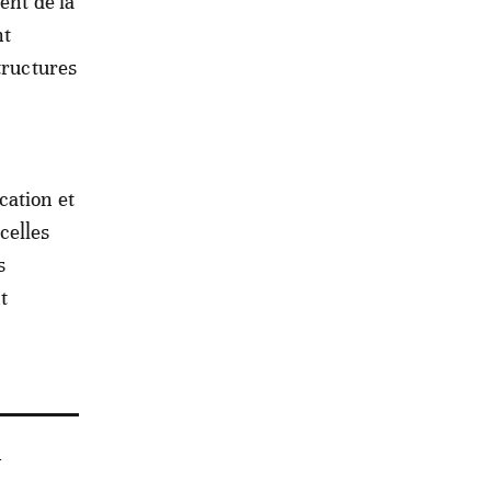
ent de la
nt
tructures
cation et
celles
s
t
h