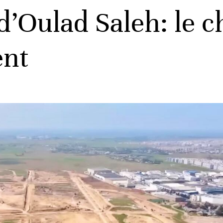
d’Oulad Saleh: le c
ent