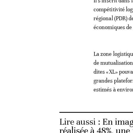
Il s’inscrit dans
compétitivité lo
régional (PDR) d
économiques de 
La zone logistiq
de mutualisation
dites «XL» pouvan
grandes platefor
estimés à enviro
Lire aussi :
En image
réalisée à 48%, une