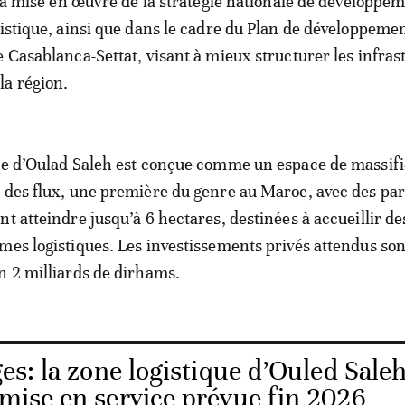
 la mise en œuvre de la stratégie nationale de développem
gistique, ainsi que dans le cadre du Plan de développeme
e Casablanca-Settat, visant à mieux structurer les infras
la région.
ue d’Oulad Saleh est conçue comme un espace de massifi
 des flux, une première du genre au Maroc, avec des par
t atteindre jusqu’à 6 hectares, destinées à accueillir de
mes logistiques. Les investissements privés attendus son
n 2 milliards de dirhams.
s: la zone logistique d’Ouled Sale
 mise en service prévue fin 2026