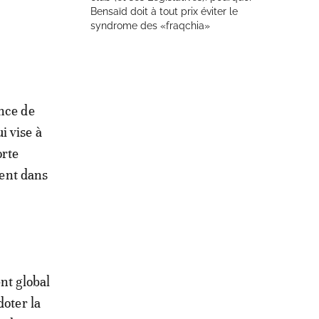
Bensaïd doit à tout prix éviter le
syndrome des «fraqchia»
ince de
i vise à
orte
ent dans
nt global
doter la