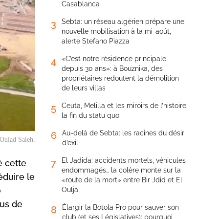
Casablanca
Sebta: un réseau algérien prépare une
3
nouvelle mobilisation à la mi-août,
alerte Stefano Piazza
«C’est notre résidence principale
4
depuis 30 ans»: à Bouznika, des
propriétaires redoutent la démolition
de leurs villas
Ceuta, Melilla et les miroirs de l’histoire:
5
la fin du statu quo
Au-delà de Sebta: les racines du désir
6
’Oulad Saleh.
d’exil
El Jadida: accidents mortels, véhicules
7
é cette
endommagés… la colère monte sur la
éduire le
«route de la mort» entre Bir Jdid et El
e
Oulja
lus de
Élargir la Botola Pro pour sauver son
8
club (et ses Législatives): pourquoi