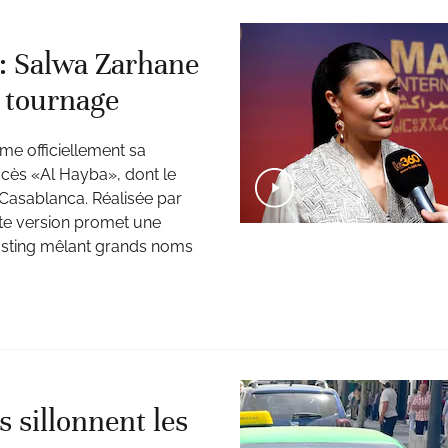
: Salwa Zarhane
u tournage
me officiellement sa
uccès «Al Hayba», dont le
Casablanca. Réalisée par
tte version promet une
asting mêlant grands noms
s sillonnent les