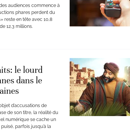
e des audiences commence à
uctions phares perdent du
 reste en tête avec 10,8
e 12,3 millions.
its: le lourd
nnes dans le
aines
objet d’accusations de
e de son titre, la réalité du
 duel numérique se cache un
uisé, parfois jusqu’à la