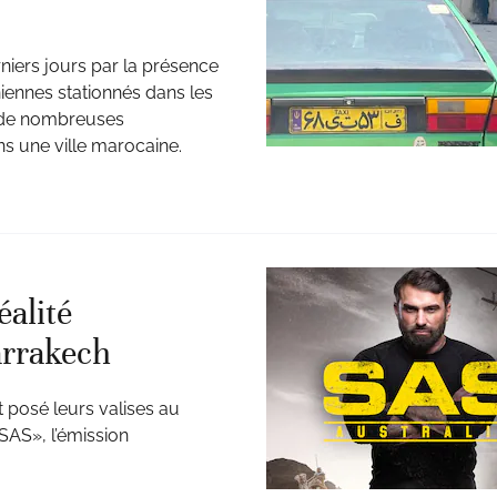
niers jours par la présence
niennes stationnés dans les
té de nombreuses
ns une ville marocaine.
éalité
arrakech
t posé leurs valises au
SAS», l’émission