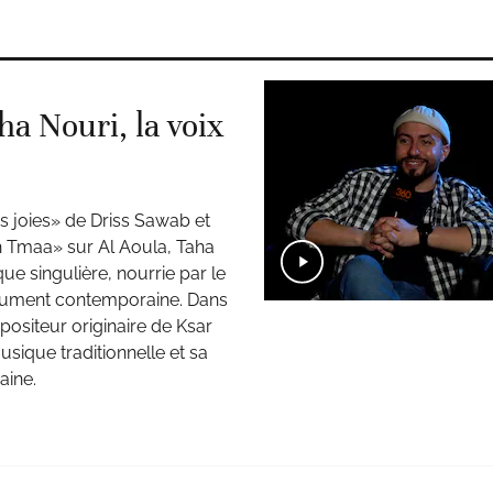
a Nouri, la voix
s joies» de Driss Sawab et
 Tmaa» sur Al Aoula, Taha
e singulière, nourrie par le
lument contemporaine. Dans
positeur originaire de Ksar
usique traditionnelle et sa
aine.