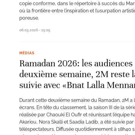
copie conforme, dans le répertoire à succès du Mar
où la frontière entre l’inspiration et l’usurpation arti
poreuse.
06.03.2026 - 15:05
MÉDIAS
Ramadan 2026: les audiences s
deuxième semaine, 2M reste la
suivie avec «Bnat Lalla Menn
Durant cette deuxième semaine du Ramadan, 2M a 
écrans. En tête du classement, la saison III de la sé
réalisée par Chaouki El Oufir et réunissant l’équipe 
Akariou, Nora Skalli et Saadia Ladib, a été suivie par
téléspectateurs. Diffusée quotidiennement à 18h40 s