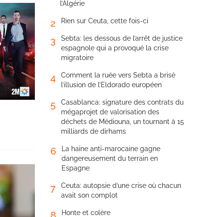
l’Algérie
Rien sur Ceuta, cette fois-ci
2
Sebta: les dessous de l’arrêt de justice
3
espagnole qui a provoqué la crise
migratoire
Comment la ruée vers Sebta a brisé
4
l’illusion de l’Eldorado européen
Casablanca: signature des contrats du
5
mégaprojet de valorisation des
déchets de Médiouna, un tournant à 15
milliards de dirhams
La haine anti-marocaine gagne
6
dangereusement du terrain en
Espagne
Ceuta: autopsie d’une crise où chacun
7
avait son complot
Honte et colère
8