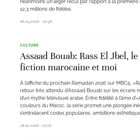
néanmoins un léger recul par rapport à la première s
12,3 millions de fidèles.
06.03.2026 - 10:30
CULTURE
Assaad Bouab: Rass El Jbel, le 
fiction marocaine et moi
À l’affiche du prochain Ramadan 2026 sur MBC5, «R
retour très attendu d’Assaad Bouab sur les écrans m
d’un mythe télévisuel arabe. Entre fidélité à l’âme d’
couleurs du Maroc, la série promet une plongée iné
s’entrelacent codes populaires, ambitions esthétiqu
18.01.2026 - 10:18