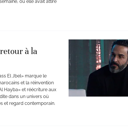
emaine, où elle avait attiré
retour à la
ass El Jbel» marque le
arocains et la réinvention
«Al Hayba» et réécriture aux
dite dans un univers où
es et regard contemporain.