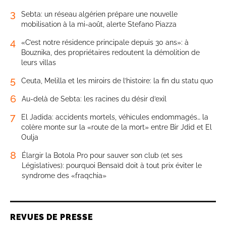
3
Sebta: un réseau algérien prépare une nouvelle
mobilisation à la mi-août, alerte Stefano Piazza
4
«C’est notre résidence principale depuis 30 ans»: à
Bouznika, des propriétaires redoutent la démolition de
leurs villas
5
Ceuta, Melilla et les miroirs de l’histoire: la fin du statu quo
6
Au-delà de Sebta: les racines du désir d’exil
7
El Jadida: accidents mortels, véhicules endommagés… la
colère monte sur la «route de la mort» entre Bir Jdid et El
Oulja
8
Élargir la Botola Pro pour sauver son club (et ses
Législatives): pourquoi Bensaïd doit à tout prix éviter le
syndrome des «fraqchia»
REVUES DE PRESSE