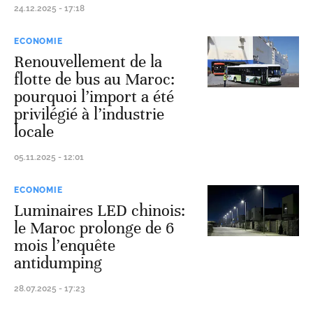
24.12.2025 - 17:18
ECONOMIE
Renouvellement de la
flotte de bus au Maroc:
pourquoi l’import a été
privilégié à l’industrie
locale
05.11.2025 - 12:01
ECONOMIE
Luminaires LED chinois:
le Maroc prolonge de 6
mois l’enquête
antidumping
28.07.2025 - 17:23