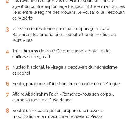
2
Les révélations explosives de Matthieu Ghadiri, ancien
agent du contre-espionnage français infiltré en Iran, sur les
liens entre le régime des Mollahs, le Polisario, le Hezbollah
et l’Algérie
3
«C’est notre résidence principale depuis 30 ans»: à
Bouznika, des propriétaires redoutent la démolition de
leurs villas
4
Trois dirhams de trop? Ce que cache la bataille des
chiffres sur le gasoil
5
Núcleo Nacional, le visage à découvert du néonazisme
espagnol
6
Sebta, paradoxes d’une frontière européenne en Afrique
7
Affaire Abderrahim Fakir: «Ramenez-nous son corps»,
clame sa famille à Casablanca
8
Sebta: un réseau algérien prépare une nouvelle
mobilisation à la mi-août, alerte Stefano Piazza