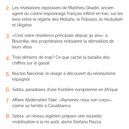
2
Les révélations explosives de Matthieu Ghadiri, ancien
agent du contre-espionnage français infiltré en Iran, sur les
liens entre le régime des Mollahs, le Polisario, le Hezbollah
et l’Algérie
3
«C’est notre résidence principale depuis 30 ans»: à
Bouznika, des propriétaires redoutent la démolition de
leurs villas
4
Trois dirhams de trop? Ce que cache la bataille des
chiffres sur le gasoil
5
Núcleo Nacional, le visage à découvert du néonazisme
espagnol
6
Sebta, paradoxes d’une frontière européenne en Afrique
7
Affaire Abderrahim Fakir: «Ramenez-nous son corps»,
clame sa famille à Casablanca
8
Sebta: un réseau algérien prépare une nouvelle
mobilisation à la mi-août, alerte Stefano Piazza