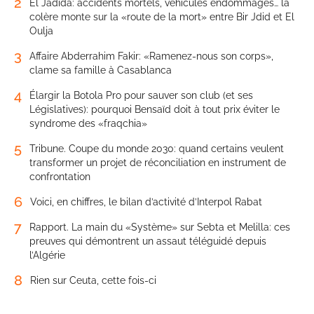
2
El Jadida: accidents mortels, véhicules endommagés… la
colère monte sur la «route de la mort» entre Bir Jdid et El
Oulja
3
Affaire Abderrahim Fakir: «Ramenez-nous son corps»,
clame sa famille à Casablanca
4
Élargir la Botola Pro pour sauver son club (et ses
Législatives): pourquoi Bensaïd doit à tout prix éviter le
syndrome des «fraqchia»
5
Tribune. Coupe du monde 2030: quand certains veulent
transformer un projet de réconciliation en instrument de
confrontation
6
Voici, en chiffres, le bilan d’activité d’Interpol Rabat
7
Rapport. La main du «Système» sur Sebta et Melilla: ces
preuves qui démontrent un assaut téléguidé depuis
l’Algérie
8
Rien sur Ceuta, cette fois-ci