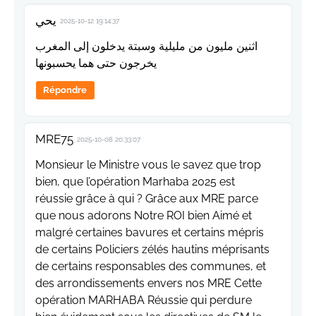
يحي
2025-10-12 19:14:37
اثنين مليون من مليلية وسبتة يدخلون إلى المغرب
يخرجون حتى هما يحسبونها
Répondre
MRE75
2025-10-08 20:33:07
Monsieur le Ministre vous le savez que trop
bien, que l’opération Marhaba 2025 est
réussie grâce à qui ? Grâce aux MRE parce
que nous adorons Notre ROI bien Aimé et
malgré certaines bavures et certains mépris
de certains Policiers zélés hautins méprisants
de certains responsables des communes, et
des arrondissements envers nos MRE Cette
opération MARHABA Réussie qui perdure