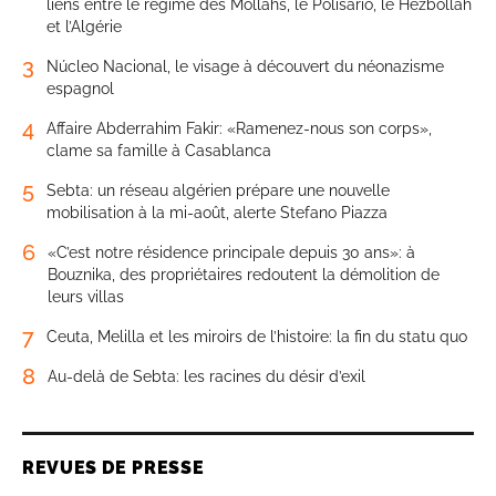
liens entre le régime des Mollahs, le Polisario, le Hezbollah
et l’Algérie
3
Núcleo Nacional, le visage à découvert du néonazisme
espagnol
4
Affaire Abderrahim Fakir: «Ramenez-nous son corps»,
clame sa famille à Casablanca
5
Sebta: un réseau algérien prépare une nouvelle
mobilisation à la mi-août, alerte Stefano Piazza
6
«C’est notre résidence principale depuis 30 ans»: à
Bouznika, des propriétaires redoutent la démolition de
leurs villas
7
Ceuta, Melilla et les miroirs de l’histoire: la fin du statu quo
8
Au-delà de Sebta: les racines du désir d’exil
REVUES DE PRESSE