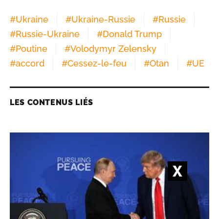
#
Ukraine
#
Ukraine-Russie
#
Russie
#
Russie-Ukraine
#
Donald Trump
#
Poutine
#
Volodymyr Zelensky
#
accord
#
Cessez-le-feu
#
Otan
#
UE
LES CONTENUS LIÉS