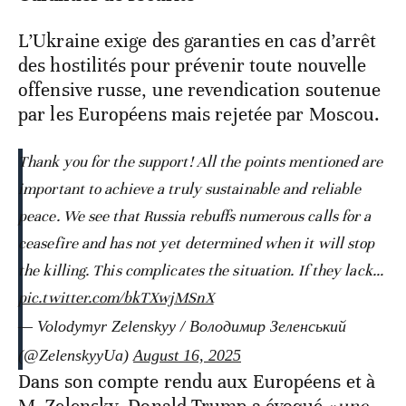
L’Ukraine exige des garanties en cas d’arrêt
des hostilités pour prévenir toute nouvelle
offensive russe, une revendication soutenue
par les Européens mais rejetée par Moscou.
Thank you for the support! All the points mentioned are
important to achieve a truly sustainable and reliable
peace. We see that Russia rebuffs numerous calls for a
ceasefire and has not yet determined when it will stop
the killing. This complicates the situation. If they lack…
pic.twitter.com/bkTXwjMSnX
— Volodymyr Zelenskyy / Володимир Зеленський
(@ZelenskyyUa)
August 16, 2025
Dans son compte rendu aux Européens et à