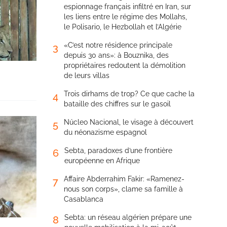
espionnage français infiltré en Iran, sur
les liens entre le régime des Mollahs,
le Polisario, le Hezbollah et l’Algérie
«C’est notre résidence principale
3
depuis 30 ans»: à Bouznika, des
propriétaires redoutent la démolition
de leurs villas
Trois dirhams de trop? Ce que cache la
4
bataille des chiffres sur le gasoil
Núcleo Nacional, le visage à découvert
5
du néonazisme espagnol
Sebta, paradoxes d’une frontière
6
européenne en Afrique
Affaire Abderrahim Fakir: «Ramenez-
7
nous son corps», clame sa famille à
Casablanca
Sebta: un réseau algérien prépare une
8