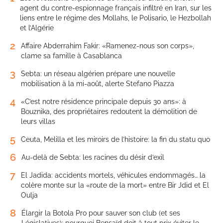
agent du contre-espionnage français infiltré en Iran, sur les
liens entre le régime des Mollahs, le Polisario, le Hezbollah
et l’Algérie
2
Affaire Abderrahim Fakir: «Ramenez-nous son corps»,
clame sa famille à Casablanca
3
Sebta: un réseau algérien prépare une nouvelle
mobilisation à la mi-août, alerte Stefano Piazza
4
«C’est notre résidence principale depuis 30 ans»: à
Bouznika, des propriétaires redoutent la démolition de
leurs villas
5
Ceuta, Melilla et les miroirs de l’histoire: la fin du statu quo
6
Au-delà de Sebta: les racines du désir d’exil
7
El Jadida: accidents mortels, véhicules endommagés… la
colère monte sur la «route de la mort» entre Bir Jdid et El
Oulja
8
Élargir la Botola Pro pour sauver son club (et ses