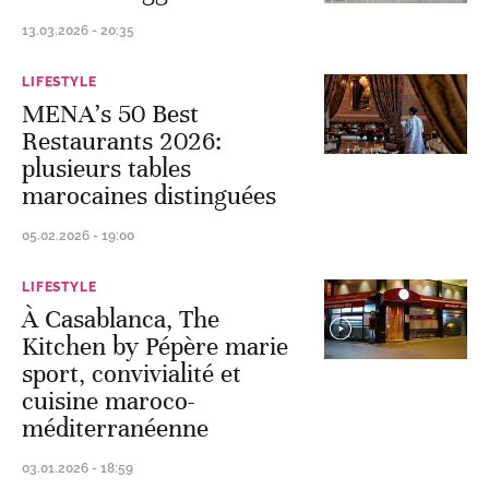
13.03.2026 - 20:35
LIFESTYLE
MENA’s 50 Best
Restaurants 2026:
plusieurs tables
marocaines distinguées
05.02.2026 - 19:00
LIFESTYLE
À Casablanca, The
Kitchen by Pépère marie
sport, convivialité et
cuisine maroco-
méditerranéenne
03.01.2026 - 18:59