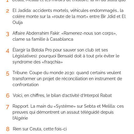
2
El Jadida: accidents mortels, véhicules endommagés… la
colère monte sur la «route de la mort» entre Bir Jdid et El
Oulja
3
Affaire Abderrahim Fakir: «Ramenez-nous son corps»,
clame sa famille à Casablanca
4
Élargir la Botola Pro pour sauver son club (et ses
Législatives): pourquoi Bensaïd doit à tout prix éviter le
syndrome des «fraqchia»
5
Tribune. Coupe du monde 2030: quand certains veulent
transformer un projet de réconciliation en instrument de
confrontation
6
Voici, en chiffres, le bilan d’activité d’Interpol Rabat
7
Rapport. La main du «Système» sur Sebta et Melilla: ces
preuves qui démontrent un assaut téléguidé depuis
l’Algérie
8
Rien sur Ceuta, cette fois-ci