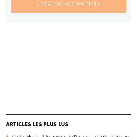
Laisser un commentaire
ARTICLES LES PLUS LUS
1
Ceuta, Melilla et les miroirs de l’histoire: la fin du statu quo