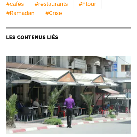
#
cafés
#
restaurants
#
Ftour
#
Ramadan
#
Crise
LES CONTENUS LIÉS