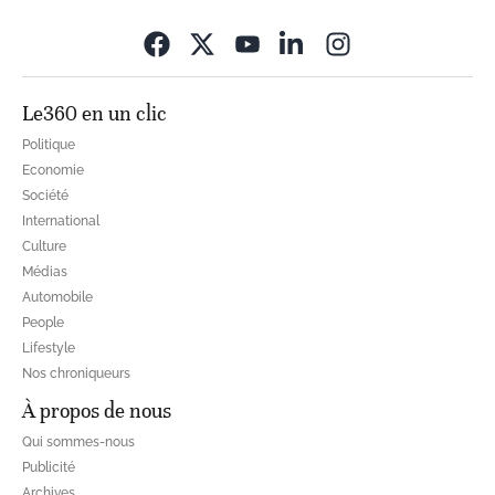
Opens in new wi
Le360 en un clic
Politique
Economie
Société
International
Culture
Médias
Automobile
People
Lifestyle
Nos chroniqueurs
À propos de nous
Qui sommes-nous
Publicité
Archives