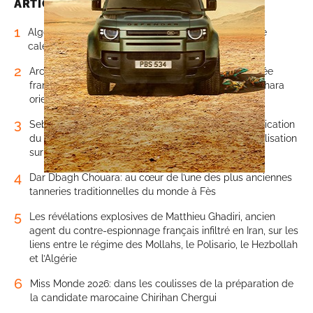
ARTICLES LES PLUS LUS
1
Algérie: quand un président en surchauffe change le
calendrier scolaire… suivant la météo
2
Archives militaires de Vincennes. Ep 5. Quand l’armée
française recensait des caïds marocains dans le Sahara
oriental
3
Sebta. Ces nouvelles révélations qui prouvent l’implication
du régime militaire algérien dans les appels à mobilisation
sur les réseaux sociaux
4
Dar Dbagh Chouara: au cœur de l’une des plus anciennes
tanneries traditionnelles du monde à Fès
5
Les révélations explosives de Matthieu Ghadiri, ancien
agent du contre-espionnage français infiltré en Iran, sur les
liens entre le régime des Mollahs, le Polisario, le Hezbollah
et l’Algérie
6
Miss Monde 2026: dans les coulisses de la préparation de
la candidate marocaine Chirihan Chergui