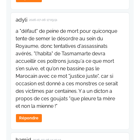
adyli
2026-07-06 17:09:51
a "défaut" de peine de mort pour quiconque
tente de semer le désordre au sein du
Royaume, donc tentatives d'assassinats
avérés, "l'habita" de Tasmamarte devra
accueillir ces poltrons jusqu'a ce que mort
s'en suive, et qu'on ne bassine pas le
Marocain avec ce mot "justice juste", car si
occasion est donné a ces monstres ce serait
des victimes par centaines. Y a un dicton a
propos de ces goujats "que pleure ta mère
et non la mienne !"
Répondre
hamid
2026-07-06 14:40:44