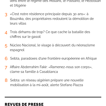
liens entre le régime des Mollahs, le Polisario, le Hezbollah
et l’Algérie
3
«C’est notre résidence principale depuis 30 ans»: à
Bouznika, des propriétaires redoutent la démolition de
leurs villas
4
Trois dirhams de trop? Ce que cache la bataille des
chiffres sur le gasoil
5
Núcleo Nacional, le visage à découvert du néonazisme
espagnol
6
Sebta, paradoxes d’une frontière européenne en Afrique
7
Affaire Abderrahim Fakir: «Ramenez-nous son corps»,
clame sa famille à Casablanca
8
Sebta: un réseau algérien prépare une nouvelle
mobilisation à la mi-août, alerte Stefano Piazza
REVUES DE PRESSE