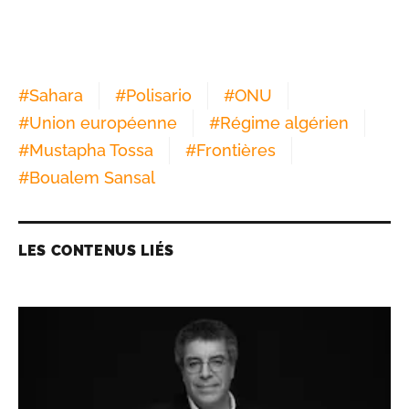
#
Sahara
#
Polisario
#
ONU
#
Union européenne
#
Régime algérien
#
Mustapha Tossa
#
Frontières
#
Boualem Sansal
LES CONTENUS LIÉS