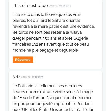
L'histoire est têtue
2026-02-02 17:41:44
Il ne reste dans le fleuve que ses vrais
pierres, tôt où Tard le Sahara oriental
reviendra à la mère patrie c'est une évidence,
les turcs ne sont pas rester à la wilaya
d'Alger pendant 350 ans et après l'Algérie
françaises 132 ans avant que tout ce beau
monde ne plie bagage et déguerpie.
Répondre
Aziz
2026-02-02 17:40:35
Le Polisario vit tellement ses dernières
heures qu’on dirait une vieille série, à l'image
de ''Feu de l'amour'', à qui on peut décerner
un prix pour longévité improbable. Pendant
que l’UE et les États‑Unis actent la réalité, lui