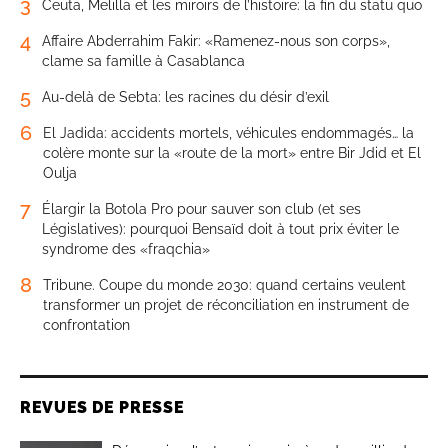
3
Ceuta, Melilla et les miroirs de l’histoire: la fin du statu quo
4
Affaire Abderrahim Fakir: «Ramenez-nous son corps»,
clame sa famille à Casablanca
5
Au-delà de Sebta: les racines du désir d’exil
6
El Jadida: accidents mortels, véhicules endommagés… la
colère monte sur la «route de la mort» entre Bir Jdid et El
Oulja
7
Élargir la Botola Pro pour sauver son club (et ses
Législatives): pourquoi Bensaïd doit à tout prix éviter le
syndrome des «fraqchia»
8
Tribune. Coupe du monde 2030: quand certains veulent
transformer un projet de réconciliation en instrument de
confrontation
REVUES DE PRESSE