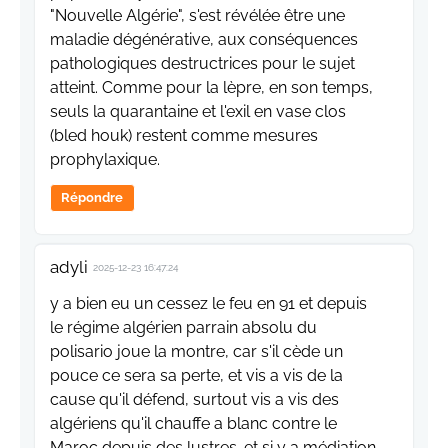
"Nouvelle Algérie", s'est révélée être une
maladie dégénérative, aux conséquences
pathologiques destructrices pour le sujet
atteint. Comme pour la lèpre, en son temps,
seuls la quarantaine et l'exil en vase clos
(bled houk) restent comme mesures
prophylaxique.
Répondre
adyli
2025-12-23 16:47:24
y a bien eu un cessez le feu en 91 et depuis
le régime algérien parrain absolu du
polisario joue la montre, car s'il cède un
pouce ce sera sa perte, et vis a vis de la
cause qu'il défend, surtout vis a vis des
algériens qu'il chauffe a blanc contre le
Maroc depuis des lustres. et si y a médiation,