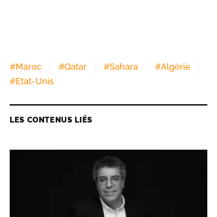
#
Maroc
#
Qatar
#
Sahara
#
Algérie
#
Etat-Unis
LES CONTENUS LIÉS