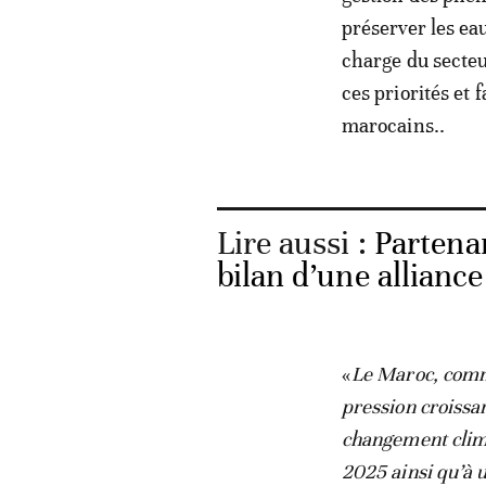
préserver les eau
charge du secteu
ces priorités et 
marocains..
Lire aussi :
Partenar
bilan d’une allianc
«
Le Maroc, comme
pression croissan
changement clima
2025 ainsi qu’à 