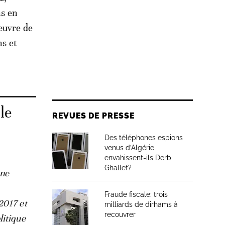
ns en
œuvre de
ns et
le
REVUES DE PRESSE
Des téléphones espions
venus d’Algérie
envahissent-ils Derb
Ghallef?
une
Fraude fiscale: trois
2017 et
milliards de dirhams à
recouvrer
litique