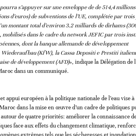
ourra s’appuyer sur une enveloppe de de 514,4 millions
ions d’euros) de subventions de l’UE, complétée par trois
’un montant total d’environ 3.2 milliards de dirhams (30
, mobilisés dans le cadre du network JEFIC par trois inst
opéennes, dont la banque allemande de développement
r Wiederaufbau (KfW), la Cassa Depositi e Prestiti italie
çaise de développement (AFD)
», indique la Délégation de 
Maroc dans un communiqué.
t appui européen à la politique nationale de l’eau vise à
Maroc dans la mise en œuvre d’un cadre de politiques p
é autour de quatre priorités: améliorer la connaissance d
ques face aux effets du changement climatique, renforc
omènes extrêmes tels que les sécheresses et inondation