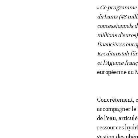
«
Ce programme p
dirhams (48 mill
concessionnels d
millions d’euros)
financières eur
Kreditanstalt fü
et l’Agence fran
européenne au 
Concrètement, ce
accompagner le 
de l’eau, articul
ressources hydri
gestion des phén