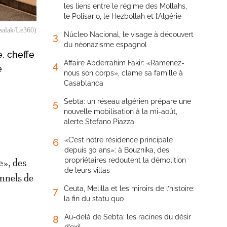
les liens entre le régime des Mollahs,
le Polisario, le Hezbollah et l’Algérie
ssalak/Le360)
Núcleo Nacional, le visage à découvert
3
du néonazisme espagnol
e, cheffe
Affaire Abderrahim Fakir: «Ramenez-
4
e
nous son corps», clame sa famille à
Casablanca
Sebta: un réseau algérien prépare une
5
nouvelle mobilisation à la mi-août,
alerte Stefano Piazza
«C’est notre résidence principale
6
depuis 30 ans»: à Bouznika, des
propriétaires redoutent la démolition
e», des
de leurs villas
onnels de
Ceuta, Melilla et les miroirs de l’histoire:
7
la fin du statu quo
Au-delà de Sebta: les racines du désir
8