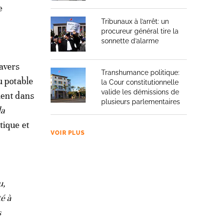
e
Tribunaux à l’arrêt: un
procureur général tire la
sonnette d’alarme
ravers
Transhumance politique:
u potable
la Cour constitutionnelle
valide les démissions de
ment dans
plusieurs parlementaires
la
tique et
VOIR PLUS
u,
é à
s