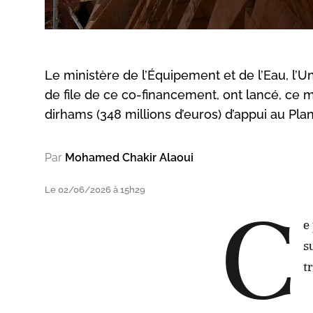
Le ministère de l’Équipement et de l’Eau, l’Un
de file de ce co-financement, ont lancé, ce m
dirhams (348 millions d’euros) d’appui au Pla
Par
Mohamed Chakir Alaoui
Le 02/06/2026 à 15h29
C
e
s
t