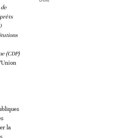
d’exil
 de
 prêts
0
itutions
nne (CDP)
l’Union
ubliques
es
er la
s,