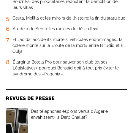
Bouznika, des propriétaires redoutent la démolition de
leurs villas
5
Ceuta, Melilla et les miroirs de l’histoire: la fin du statu quo
6
Au-delà de Sebta: les racines du désir d’exil
7
El Jadida: accidents mortels, véhicules endommagés… la
colère monte sur la «route de la mort» entre Bir Jdid et El
Oulja
8
Élargir la Botola Pro pour sauver son club (et ses
Législatives): pourquoi Bensaïd doit à tout prix éviter le
syndrome des «fraqchia»
REVUES DE PRESSE
Des téléphones espions venus d’Algérie
envahissent-ils Derb Ghallef?