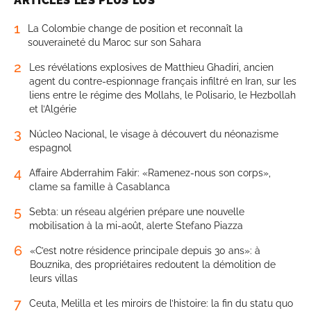
ARTICLES LES PLUS LUS
1
La Colombie change de position et reconnaît la
souveraineté du Maroc sur son Sahara
2
Les révélations explosives de Matthieu Ghadiri, ancien
agent du contre-espionnage français infiltré en Iran, sur les
liens entre le régime des Mollahs, le Polisario, le Hezbollah
et l’Algérie
3
Núcleo Nacional, le visage à découvert du néonazisme
espagnol
4
Affaire Abderrahim Fakir: «Ramenez-nous son corps»,
clame sa famille à Casablanca
5
Sebta: un réseau algérien prépare une nouvelle
mobilisation à la mi-août, alerte Stefano Piazza
6
«C’est notre résidence principale depuis 30 ans»: à
Bouznika, des propriétaires redoutent la démolition de
leurs villas
7
Ceuta, Melilla et les miroirs de l’histoire: la fin du statu quo