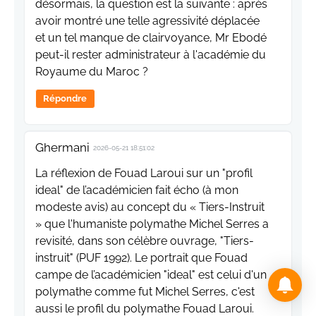
désormais, la question est la suivante : après
avoir montré une telle agressivité déplacée
et un tel manque de clairvoyance, Mr Ebodé
peut-il rester administrateur à l'académie du
Royaume du Maroc ?
Répondre
Ghermani
2026-05-21 18:51:02
La réflexion de Fouad Laroui sur un "profil
ideal" de l’académicien fait écho (à mon
modeste avis) au concept du « Tiers-Instruit
» que l'humaniste polymathe Michel Serres a
revisité, dans son célèbre ouvrage, "Tiers-
instruit" (PUF 1992). Le portrait que Fouad
campe de l’académicien "ideal" est celui d'un
polymathe comme fut Michel Serres, c'est
aussi le profil du polymathe Fouad Laroui.