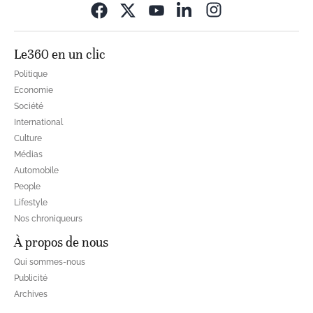
Opens in new wi
Le360 en un clic
Politique
Economie
Société
International
Culture
Médias
Automobile
People
Lifestyle
Nos chroniqueurs
À propos de nous
Qui sommes-nous
Publicité
Archives