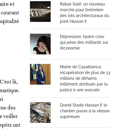
aire et
Rabat-Salé: un nouveau
marché pour l’entretien
s courant
des lots architecturaux du
spitalité
pont Hassan II
Dépression: l’autre crise
qui pèse des milliards sur
l’économie
Mairie de Casablanca:
récupération de plus de 13
millions de dirhams
’est là,
indûment attribués par la
amatique.
justice à une avocate
ui
Grand Stade Hassan II: le
hme des
chantier passe à la vitesse
e veiller
supérieure
repôts ont