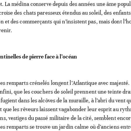
tôt. La médina conserve depuis des années une âme popul
 croise des chats paresseux étendus au soleil, des enfant
on et des commerçants qui n’insistent pas, mais dont l’ho
venir.
ntinelles de pierre face à l’océan
les remparts crénelés longent l’Atlantique avec majesté. C
 infini, que les couchers de soleil prennent une teinte dr
fugient dans les alcôves de la muraille, à l’abri du vent q
t que les rêveurs laissent vagabonder leur esprit au ryt
s, vestiges du passé militaire de la cité, semblent encor
s les remparts se trouve un jardin calme où d’anciens ent