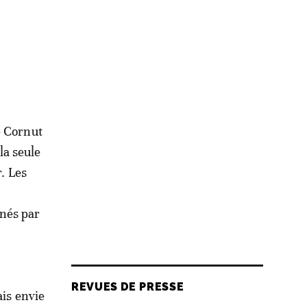
e Cornut
la seule
r. Les
inés par
REVUES DE PRESSE
ais envie