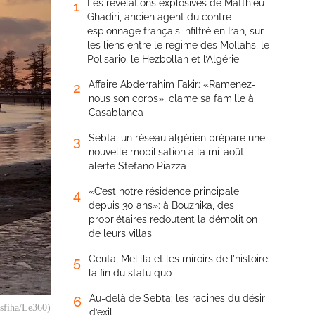
Les révélations explosives de Matthieu
1
Ghadiri, ancien agent du contre-
espionnage français infiltré en Iran, sur
les liens entre le régime des Mollahs, le
Polisario, le Hezbollah et l’Algérie
Affaire Abderrahim Fakir: «Ramenez-
2
nous son corps», clame sa famille à
Casablanca
Sebta: un réseau algérien prépare une
3
nouvelle mobilisation à la mi-août,
alerte Stefano Piazza
«C’est notre résidence principale
4
depuis 30 ans»: à Bouznika, des
propriétaires redoutent la démolition
de leurs villas
Ceuta, Melilla et les miroirs de l’histoire:
5
la fin du statu quo
Au-delà de Sebta: les racines du désir
6
usfiha/Le360)
d’exil