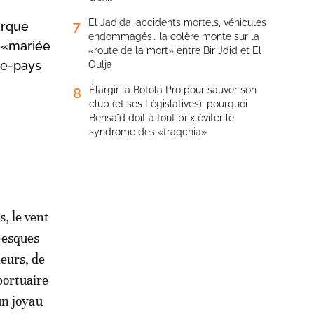
El Jadida: accidents mortels, véhicules
7
barque
endommagés… la colère monte sur la
a «mariée
«route de la mort» entre Bir Jdid et El
re-pays
Oulja
Élargir la Botola Pro pour sauver son
8
club (et ses Législatives): pourquoi
Bensaïd doit à tout prix éviter le
syndrome des «fraqchia»
s, le vent
abesques
leurs, de
portuaire
un joyau