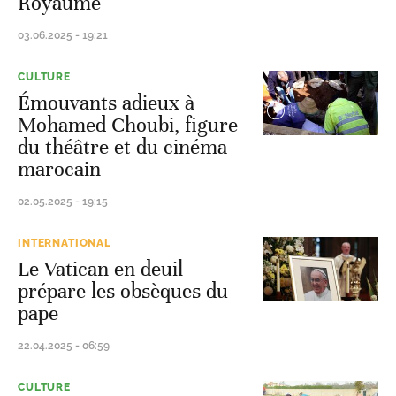
Royaume
03.06.2025 - 19:21
CULTURE
Émouvants adieux à
Mohamed Choubi, figure
du théâtre et du cinéma
marocain
02.05.2025 - 19:15
INTERNATIONAL
Le Vatican en deuil
prépare les obsèques du
pape
22.04.2025 - 06:59
CULTURE