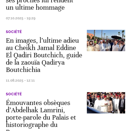
ses proches lui rendent
un ultime hommage
07.10.2025 - 19:29
SOCIÉTÉ
En images, l’ultime adieu
au Cheikh Jamal Eddine
El Qadiri Boutchich, guide
de la zaouïa Qadirya
Boutchichia
11.08.2025 - 12:11
SOCIÉTÉ
Émouvantes obsèques
d’Abdelhak Lamrini,
porte-parole du Palais et
historiographe du