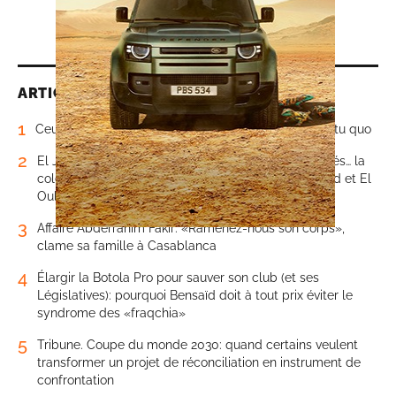
ARTICLES LES PLUS LUS
1
Ceuta, Melilla et les miroirs de l’histoire: la fin du statu quo
2
El Jadida: accidents mortels, véhicules endommagés… la
colère monte sur la «route de la mort» entre Bir Jdid et El
Oulja
3
Affaire Abderrahim Fakir: «Ramenez-nous son corps»,
clame sa famille à Casablanca
4
Élargir la Botola Pro pour sauver son club (et ses
Législatives): pourquoi Bensaïd doit à tout prix éviter le
syndrome des «fraqchia»
5
Tribune. Coupe du monde 2030: quand certains veulent
transformer un projet de réconciliation en instrument de
confrontation