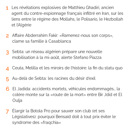
1
Les révélations explosives de Matthieu Ghadiri, ancien
agent du contre-espionnage français infiltré en Iran, sur les
liens entre le régime des Mollahs, le Polisario, le Hezbollah
et l’Algérie
2
Affaire Abderrahim Fakir: «Ramenez-nous son corps»,
clame sa famille à Casablanca
3
Sebta: un réseau algérien prépare une nouvelle
mobilisation à la mi-août, alerte Stefano Piazza
4
Ceuta, Melilla et les miroirs de l’histoire: la fin du statu quo
5
Au-delà de Sebta: les racines du désir d’exil
6
El Jadida: accidents mortels, véhicules endommagés… la
colère monte sur la «route de la mort» entre Bir Jdid et El
Oulja
7
Élargir la Botola Pro pour sauver son club (et ses
Législatives): pourquoi Bensaïd doit à tout prix éviter le
syndrome des «fraqchia»