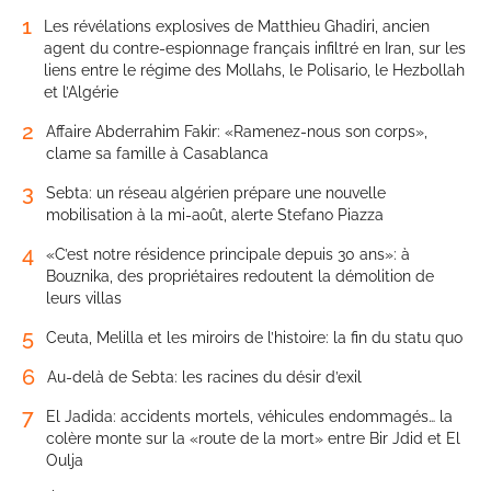
1
Les révélations explosives de Matthieu Ghadiri, ancien
agent du contre-espionnage français infiltré en Iran, sur les
liens entre le régime des Mollahs, le Polisario, le Hezbollah
et l’Algérie
2
Affaire Abderrahim Fakir: «Ramenez-nous son corps»,
clame sa famille à Casablanca
3
Sebta: un réseau algérien prépare une nouvelle
mobilisation à la mi-août, alerte Stefano Piazza
4
«C’est notre résidence principale depuis 30 ans»: à
Bouznika, des propriétaires redoutent la démolition de
leurs villas
5
Ceuta, Melilla et les miroirs de l’histoire: la fin du statu quo
6
Au-delà de Sebta: les racines du désir d’exil
7
El Jadida: accidents mortels, véhicules endommagés… la
colère monte sur la «route de la mort» entre Bir Jdid et El
Oulja