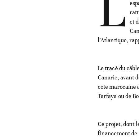
L
esp
rat
et 
Can
l’Atlantique, ra
Le tracé du câbl
Canarie, avant d
côte marocaine 
Tarfaya ou de Bo
Ce projet, dont l
financement de 