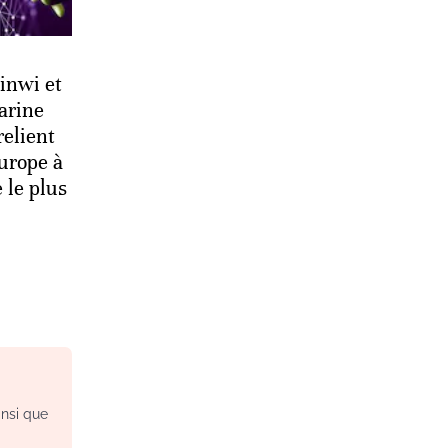
 inwi et
arine
elient
Europe à
e le plus
insi que