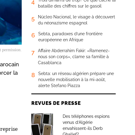
Trois dirhams de trop? Ce que cache la
4
bataille des chiffres sur le gasoil
Núcleo Nacional, le visage à découvert
5
du néonazisme espagnol
Sebta, paradoxes d’une frontière
6
européenne en Afrique
t permission.
Affaire Abderrahim Fakir: «Ramenez-
7
nous son corps», clame sa famille à
Casablanca
marocain
rcer la
Sebta: un réseau algérien prépare une
8
nouvelle mobilisation à la mi-août,
alerte Stefano Piazza
REVUES DE PRESSE
Des téléphones espions
venus d’Algérie
treprise
envahissent-ils Derb
Ghallef?