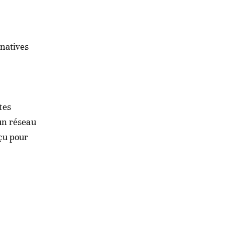
rnatives
tes
un réseau
çu pour