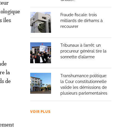
teur
nologique
Fraude fiscale: trois
 îles
milliards de dirhams à
recouvrer
Tribunaux à l’arrêt: un
procureur général tire la
sonnette d’alarme
nde
re la
Transhumance politique:
ds de
la Cour constitutionnelle
valide les démissions de
plusieurs parlementaires
VOIR PLUS
sement