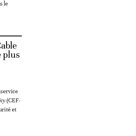
s le
Cable
e plus
 service
ity
(CEF-
rité et