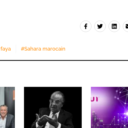
rfaya
#
Sahara marocain