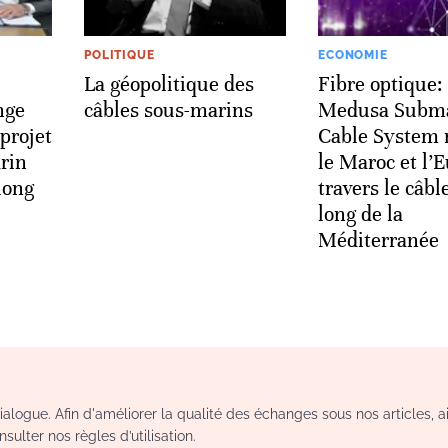
POLITIQUE
ECONOMIE
La géopolitique des
Fibre optique:
nge
câbles sous-marins
Medusa Subm
projet
Cable System r
rin
le Maroc et l’
long
travers le câbl
long de la
Méditerranée
logue. Afin d'améliorer la qualité des échanges sous nos articles, a
sulter nos règles d’utilisation.