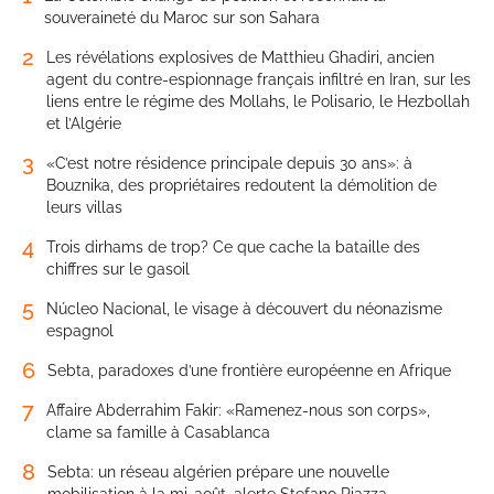
souveraineté du Maroc sur son Sahara
2
Les révélations explosives de Matthieu Ghadiri, ancien
agent du contre-espionnage français infiltré en Iran, sur les
liens entre le régime des Mollahs, le Polisario, le Hezbollah
et l’Algérie
3
«C’est notre résidence principale depuis 30 ans»: à
Bouznika, des propriétaires redoutent la démolition de
leurs villas
4
Trois dirhams de trop? Ce que cache la bataille des
chiffres sur le gasoil
5
Núcleo Nacional, le visage à découvert du néonazisme
espagnol
6
Sebta, paradoxes d’une frontière européenne en Afrique
7
Affaire Abderrahim Fakir: «Ramenez-nous son corps»,
clame sa famille à Casablanca
8
Sebta: un réseau algérien prépare une nouvelle