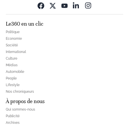
Opens in new wi
Le360 en un clic
Politique
Economie
Société
International
Culture
Médias
Automobile
People
Lifestyle
Nos chroniqueurs
À propos de nous
Qui sommes-nous
Publicité
Archives