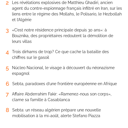
2
Les révélations explosives de Matthieu Ghadiri, ancien
agent du contre-espionnage français infiltré en Iran, sur les
liens entre le régime des Mollahs, le Polisario, le Hezbollah
et l’Algérie
3
«C’est notre résidence principale depuis 30 ans»: à
Bouznika, des propriétaires redoutent la démolition de
leurs villas
4
Trois dirhams de trop? Ce que cache la bataille des
chiffres sur le gasoil
5
Núcleo Nacional, le visage à découvert du néonazisme
espagnol
6
Sebta, paradoxes d’une frontière européenne en Afrique
7
Affaire Abderrahim Fakir: «Ramenez-nous son corps»,
clame sa famille à Casablanca
8
Sebta: un réseau algérien prépare une nouvelle
mobilisation à la mi-août, alerte Stefano Piazza