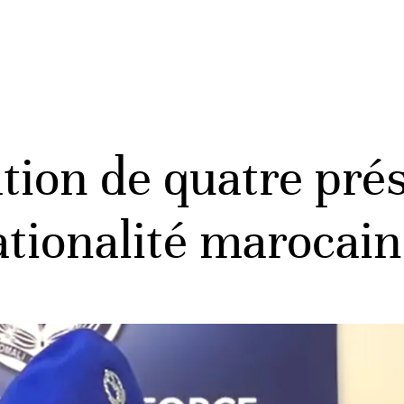
ation de quatre pr
ationalité marocai