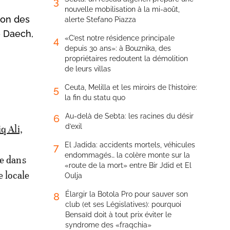
3
nouvelle mobilisation à la mi-août,
lon des
alerte Stefano Piazza
e Daech,
«C’est notre résidence principale
4
depuis 30 ans»: à Bouznika, des
propriétaires redoutent la démolition
de leurs villas
Ceuta, Melilla et les miroirs de l’histoire:
5
la fin du statu quo
Au-delà de Sebta: les racines du désir
6
d’exil
q Ali,
El Jadida: accidents mortels, véhicules
7
endommagés… la colère monte sur la
re dans
«route de la mort» entre Bir Jdid et El
e locale
Oulja
Élargir la Botola Pro pour sauver son
8
club (et ses Législatives): pourquoi
Bensaïd doit à tout prix éviter le
syndrome des «fraqchia»