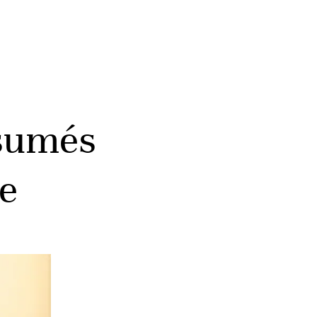
ésumés
ne