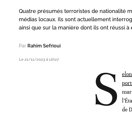
Quatre présumés terroristes de nationalité 
médias locaux. Ils sont actuellement interro
ainsi que sur la manière dont ils ont réussi à
Par
Rahim Sefrioui
Le 21/11/2023 à 11h27
S
elon
port
maro
l’Ét
de D