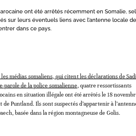
marocaine ont été arrêtés récemment en Somalie, se
gés sur leurs éventuels liens avec l’antenne locale d
 entrer dans ce pays.
 les médias somaliens, qui citent les déclarations de Sadi
e-parole de la police somalienne
, quatre ressortissants
cains en situation illégale ont été arrêtés le 18 novemb
at de Puntland. Ils sont suspectés d’appartenir à l’antenn
aech, basée dans la région montagneuse de Golis.