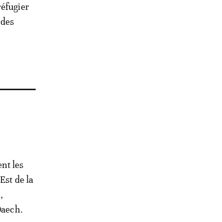
réfugier
 des
nt les
Est de la
,
Daech.