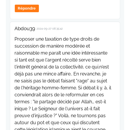
Répondre
Abdou39
2024-09-27 08:35:42
Proposer une taxation de type droits de
succession de manière modérée et
raisonnable me paraît une idée intéressante
si tant est que l'argent récolté serve bien
l'intérêt général de la collectivité, ce qui.n'est
déjà pas une mince affaire.. En revanche, je
ne saisis pas le débat faisant "rage" au sujet
de l'héritage homme-femme. Si débat il y. à, il
conviendrait alors de le reformuler en ces
termes : "le partage décidé par Allah,, est-il
inique ? Le Seigneur de l'univers at-il fait
preuve d'injustice ?" Voilà, ne tournons pas
autour du pot et que ceux qui discutent
cette législation islamique aient le courage