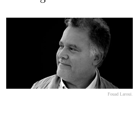
Fouad Laroui.