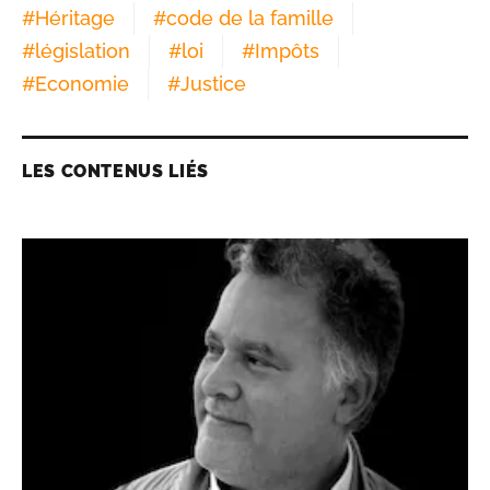
#
Héritage
#
code de la famille
#
législation
#
loi
#
Impôts
#
Economie
#
Justice
LES CONTENUS LIÉS