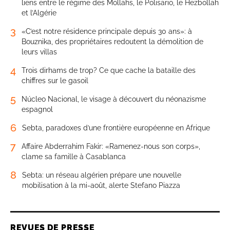
liens entre le régime des Mollahs, le Polisario, le Hezbollah
et l’Algérie
3
«C’est notre résidence principale depuis 30 ans»: à
Bouznika, des propriétaires redoutent la démolition de
leurs villas
4
Trois dirhams de trop? Ce que cache la bataille des
chiffres sur le gasoil
5
Núcleo Nacional, le visage à découvert du néonazisme
espagnol
6
Sebta, paradoxes d’une frontière européenne en Afrique
7
Affaire Abderrahim Fakir: «Ramenez-nous son corps»,
clame sa famille à Casablanca
8
Sebta: un réseau algérien prépare une nouvelle
mobilisation à la mi-août, alerte Stefano Piazza
REVUES DE PRESSE