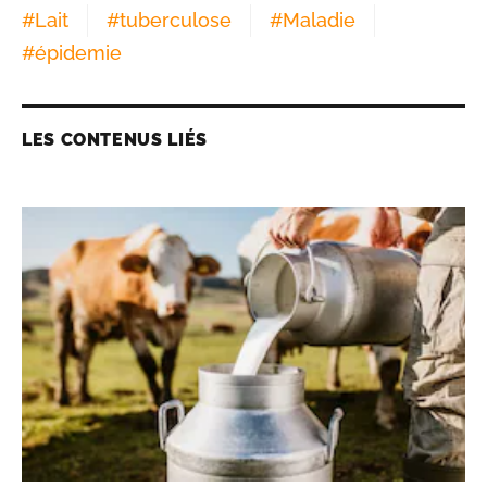
#
Lait
#
tuberculose
#
Maladie
#
épidemie
LES CONTENUS LIÉS