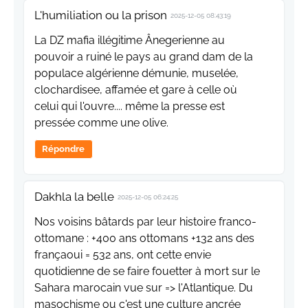
L'humiliation ou la prison
2025-12-05 08:43:19
La DZ mafia illégitime Ânegerienne au
pouvoir a ruiné le pays au grand dam de la
populace algérienne démunie, muselée,
clochardisee, affamée et gare à celle où
celui qui l'ouvre.... même la presse est
pressée comme une olive.
Répondre
Dakhla la belle
2025-12-05 06:24:25
Nos voisins bâtards par leur histoire franco-
ottomane : +400 ans ottomans +132 ans des
françaoui = 532 ans, ont cette envie
quotidienne de se faire fouetter à mort sur le
Sahara marocain vue sur => l'Atlantique. Du
masochisme ou c'est une culture ancrée