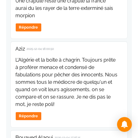
Une crapule reste une crapule la france
aurai du les rayer de la terre exterminé sais
morpion
Répondre
Aziz
2025-12-04 18:00:50
L'Algérie et la boîte à chagrin. Toujours prête
à proférer menace et condensé de
fabulations pour pêcher des innocents. Nous
sommes tous le médiocre de quelqu'un et
quand on voit leurs agissements, on se
compare et on se rassure. Je ne dis pas le
mot, je reste poli!
Répondre
Bouayed Alaoui
2025-12-04 17:16:15