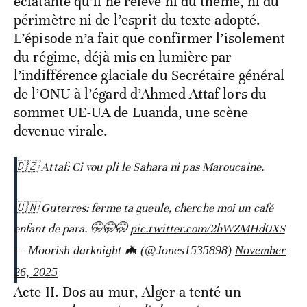
éclatante qu’il ne relève ni du thème, ni du
périmètre ni de l’esprit du texte adopté.
L’épisode n’a fait que confirmer l’isolement
du régime, déjà mis en lumière par
l’indifférence glaciale du Secrétaire général
de l’ONU à l’égard d’Ahmed Attaf lors du
sommet UE-UA de Luanda, une scène
devenue virale.
🇩🇿 Attaf: Ci vou pli le Sahara ni pas Maroucaine.
🇺🇳 Guterres: ferme ta gueule, cherche moi un café
enfant de para. 🤭🤭🤭
pic.twitter.com/2hWZMHd0XS
— Moorish darknight 🦇 (@Jones1535898)
November
26, 2025
Acte II. Dos au mur, Alger a tenté un