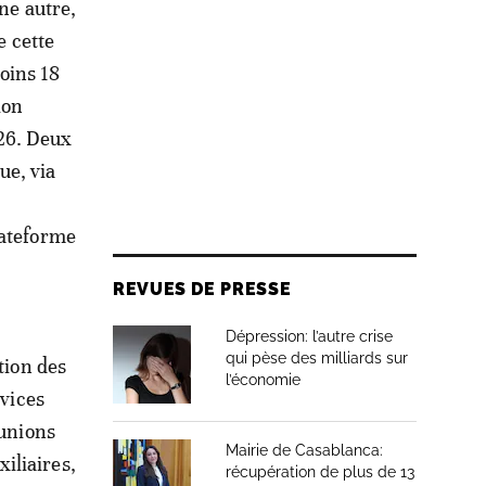
une autre,
e cette
moins 18
ion
026. Deux
ue, via
lateforme
REVUES DE PRESSE
Dépression: l’autre crise
qui pèse des milliards sur
tion des
l’économie
rvices
éunions
Mairie de Casablanca:
iliaires,
récupération de plus de 13