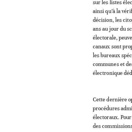
sur les listes él
ainsi qu’à la vér
décision, les cit
ans au jour du sc
électorale, peuv
canaux sont pro
les bureaux spéc
communes et des 
électronique dédi
Cette dernière op
procédures admini
électoraux. Pour
des commissions 