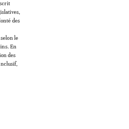
scrit
slatives,
lonté des
selon le
tins. En
ion des
inclusif,