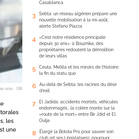
Casablanca
Sebta: un réseau algérien prépare une
3
nouvelle mobilisation à la mi-août,
alerte Stefano Piazza
«C’est notre résidence principale
4
depuis 30 ans»: à Bouznika, des
propriétaires redoutent la démolition
de leurs villas
Ceuta, Melilla et les miroirs de l’histoire:
5
la fin du statu quo
Au-delà de Sebta: les racines du désir
6
une urne.. DR
d’exil
El Jadida: accidents mortels, véhicules
7
le
endommagés… la colère monte sur la
ctorales
«route de la mort» entre Bir Jdid et El
s, les
Oulja
est une
Élargir la Botola Pro pour sauver son
8
club (et ses Législatives): pourquoi