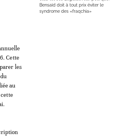
Bensaïd doit à tout prix éviter le
syndrome des «fraqchia»
 annuelle
6. Cette
parer les
 du
liée au
 cette
i.
cription