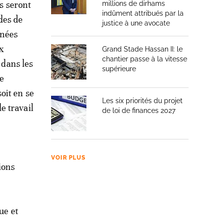
s seront
millions de dirhams
indûment attribués par la
des de
justice à une avocate
nnées
ux
Grand Stade Hassan II: le
chantier passe à la vitesse
 dans les
supérieure
te
oit en se
Les six priorités du projet
e travail
de loi de finances 2027
VOIR PLUS
ions
ue et