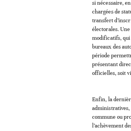
si nécessaire, en
chargées de stat
transfert d’insc
électorales. Une
modificatifs, qui
bureaux des auto
période permettr
présentant direc
officielles, soit
Enfin, la derniè
administratives, 
commune ou provi
l’achèvement des 