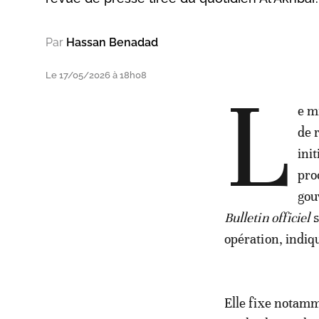
Par
Hassan Benadad
Le 17/05/2026 à 18h08
L
e m
de 
ini
pro
gou
Bulletin officiel
s
opération, indiq
Elle fixe notamme