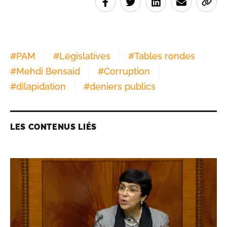
#
PAM
#
Législatives
#
Tables rondes
#
Mehdi Bensaid
#
Corruption
#
dilapidation
#
deniers publics
LES CONTENUS LIÉS